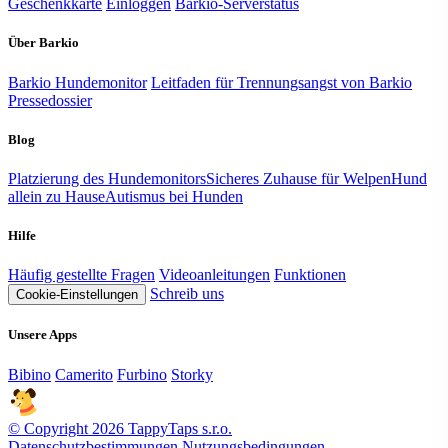
Geschenkkarte
Einloggen
Barkio-Serverstatus
Über Barkio
Barkio Hundemonitor
Leitfaden für Trennungsangst von Barkio
Pressedossier
Blog
Platzierung des Hundemonitors
Sicheres Zuhause für Welpen
Hund
allein zu Hause
Autismus bei Hunden
Hilfe
Häufig gestellte Fragen
Videoanleitungen
Funktionen
Schreib uns
Cookie-Einstellungen
Unsere Apps
Bibino
Camerito
Furbino
Storky
© Copyright 2026 TappyTaps s.r.o.
Datenschutzbestimmungen
Nutzungsbedingungen