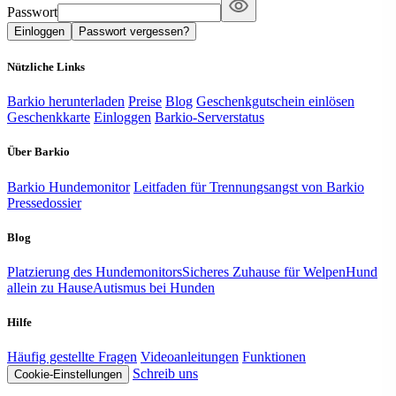
Passwort
Einloggen
Passwort vergessen?
Nützliche Links
Barkio herunterladen
Preise
Blog
Geschenkgutschein einlösen
Geschenkkarte
Einloggen
Barkio-Serverstatus
Über Barkio
Barkio Hundemonitor
Leitfaden für Trennungsangst von Barkio
Pressedossier
Blog
Platzierung des Hundemonitors
Sicheres Zuhause für Welpen
Hund
allein zu Hause
Autismus bei Hunden
Hilfe
Häufig gestellte Fragen
Videoanleitungen
Funktionen
Schreib uns
Cookie-Einstellungen