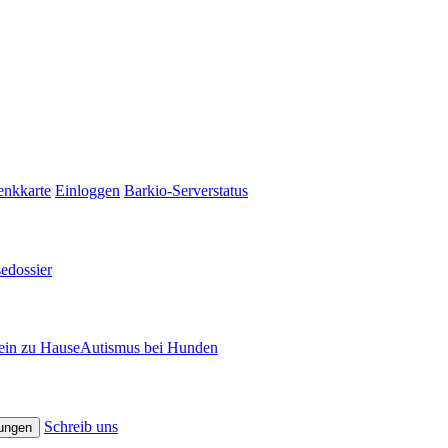
enkkarte
Einloggen
Barkio-Serverstatus
sedossier
ein zu Hause
Autismus bei Hunden
Schreib uns
lungen