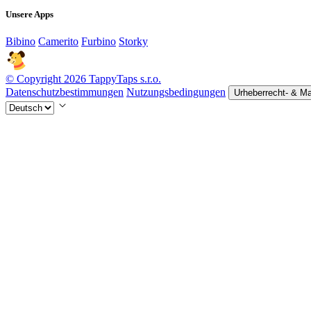
Unsere Apps
Bibino
Camerito
Furbino
Storky
© Copyright 2026 TappyTaps s.r.o.
Datenschutzbestimmungen
Nutzungsbedingungen
Urheberrecht- & M