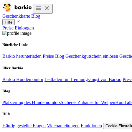
Geschenkkarte
Blog
Hilfe
Preise
Einloggen
Nützliche Links
Barkio herunterladen
Preise
Blog
Geschenkgutschein einlösen
Gesch
Über Barkio
Barkio Hundemonitor
Leitfaden für Trennungsangst von Barkio
Pres
Blog
Platzierung des Hundemonitors
Sicheres Zuhause für Welpen
Hund all
Hilfe
Häufig gestellte Fragen
Videoanleitungen
Funktionen
Cookie-Einstel