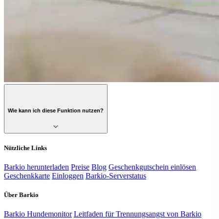
Wie kann ich diese Funktion nutzen?
Nützliche Links
Barkio herunterladen
Preise
Blog
Geschenkgutschein einlösen
Geschenkkarte
Einloggen
Barkio-Serverstatus
Über Barkio
Barkio Hundemonitor
Leitfaden für Trennungsangst von Barkio