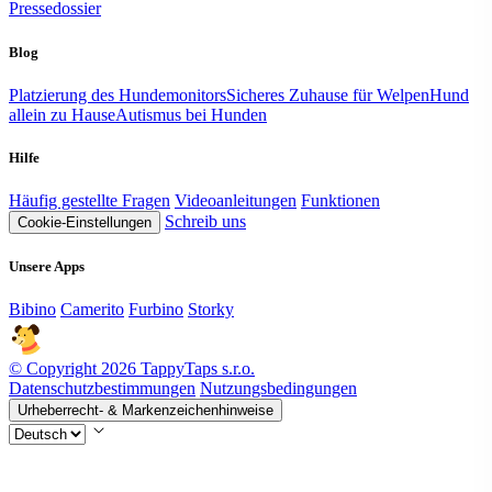
Pressedossier
Blog
Platzierung des Hundemonitors
Sicheres Zuhause für Welpen
Hund
allein zu Hause
Autismus bei Hunden
Hilfe
Häufig gestellte Fragen
Videoanleitungen
Funktionen
Schreib uns
Cookie-Einstellungen
Unsere Apps
Bibino
Camerito
Furbino
Storky
© Copyright 2026 TappyTaps s.r.o.
Datenschutzbestimmungen
Nutzungsbedingungen
Urheberrecht- & Markenzeichenhinweise