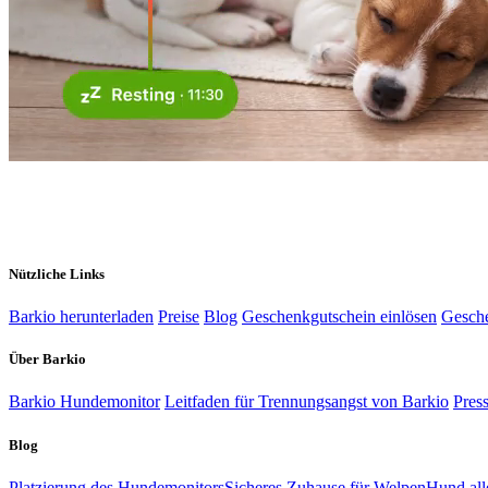
Nützliche Links
Barkio herunterladen
Preise
Blog
Geschenkgutschein einlösen
Gesch
Über Barkio
Barkio Hundemonitor
Leitfaden für Trennungsangst von Barkio
Pres
Blog
Platzierung des Hundemonitors
Sicheres Zuhause für Welpen
Hund all