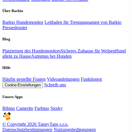
Über Barkio
Barkio Hundemonitor
Leitfaden für Trennungsangst von Barkio
Pressedossier
Blog
Platzierung des Hundemonitors
Sicheres Zuhause für Welpen
Hund
allein zu Hause
Autismus bei Hunden
Hilfe
Häufig gestellte Fragen
Videoanleitungen
Funktionen
Schreib uns
Cookie-Einstellungen
Unsere Apps
Bibino
Camerito
Furbino
Storky
© Copyright 2026 TappyTaps s.r.o.
Datenschutzbestimmungen
Nutzungsbedingungen