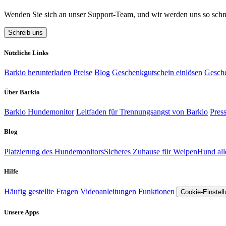
Wenden Sie sich an unser Support-Team, und wir werden uns so schn
Schreib uns
Nützliche Links
Barkio herunterladen
Preise
Blog
Geschenkgutschein einlösen
Gesch
Über Barkio
Barkio Hundemonitor
Leitfaden für Trennungsangst von Barkio
Pres
Blog
Platzierung des Hundemonitors
Sicheres Zuhause für Welpen
Hund all
Hilfe
Häufig gestellte Fragen
Videoanleitungen
Funktionen
Cookie-Einstel
Unsere Apps