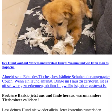
Der Hund kaut auf Möbeln und zerstört Dinge: Warum und wie kann man es
stoppen?
Abgebissene Ecke des Tisches, beschädigte Schuhe oder angenagter
Couch. Wenn ein Hund anfängt, Dinge im Haus zu zerstören, ist es
oft schwierig zu erkennen, ob ihm langweilig ist, ob er gestresst ist
Probiere Barkio jetzt aus und finde heraus, warum andere
Tierbesitzer es lieben!
Lass deinen Hund nie wieder allein. Jetzt kostenlos runterladen.