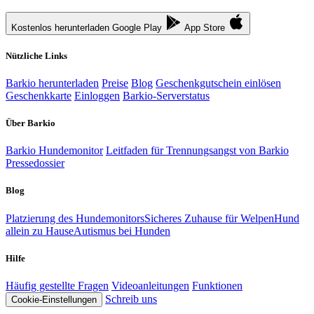
Kostenlos herunterladen
Google Play
App Store
Nützliche Links
Barkio herunterladen
Preise
Blog
Geschenkgutschein einlösen
Geschenkkarte
Einloggen
Barkio-Serverstatus
Über Barkio
Barkio Hundemonitor
Leitfaden für Trennungsangst von Barkio
Pressedossier
Blog
Platzierung des Hundemonitors
Sicheres Zuhause für Welpen
Hund
allein zu Hause
Autismus bei Hunden
Hilfe
Häufig gestellte Fragen
Videoanleitungen
Funktionen
Schreib uns
Cookie-Einstellungen