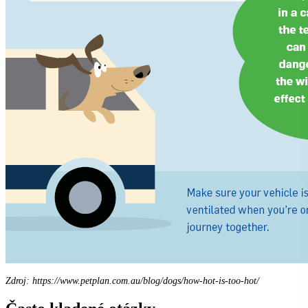
Zdroj: https://www.petplan.com.au/blog/dogs/how-hot-is-too-hot/