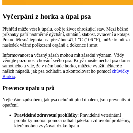
Vyčerpání z horka a úpal psa
Přehřátí může vést k úpalu, což je život ohrožující stav. Mezi běžné
příznaky patří nadměrné dýchání, slintání, slabost, zvracení a kolaps.
Pokud tělesná teplota psa přesáhne 41,1 °C (106 °F), může to mít za
následek vážné poškození orgánů a dokonce i smrt.
Informovanost a včasný zásah mohou mít zásadní význam. Vždy
věnujte pozornost chování svého psa. Když musíte nechat psa doma
samotného a víte, že v něm bude horko, můžete využít některé z
našich nápadů, jak psa ochladit, a zkontrolovat ho pomocí
chůvičky
Barkio
.
Prevence úpalu u psů
Nejlepším způsobem, jak psa ochránit před úpalem, jsou preventivní
opatření.
Pravidelné zdravotní prohlídky
: Pravidelné veterinární
prohlídky mohou pomoci odhalit jakékoli zdravotní problémy,
které mohou zvyšovat riziko úpalu.