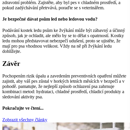
zdravotní problém. Zajistěte, aby byl pes v chladném prostředí, a
pokud zadýchávání přetrvává, poraďte se s veterinářem.
Je bezpečné dávat psům led nebo ledovou vodu?
Podávání kostek ledu psům ke žvýkání může být zábavný a účinný
způsob, jak je ochladit, ale mělo by se to dělat s opatrností. Kostky
ledu mohou představovat nebezpečí udušení, proto se ujistěte, že
mají pro psa vhodnou velikost. Vždy na ně při žvýkání ledu
dohlížejte.
Závěr
Pochopením rizik úpalu a zavedením preventivních opatření můžete
zajistit, aby váš pes zůstal v horkých letních měsících v bezpečí a v
pohodě. pamatujte, že nejlepší způsob ochlazení psa zahrnuje
kombinaci metod: hydrataci, chladné prostředí, chladicí produkty a
sledování aktivity psa.
Pokračujte ve čtení...
Zobrazit všechny články