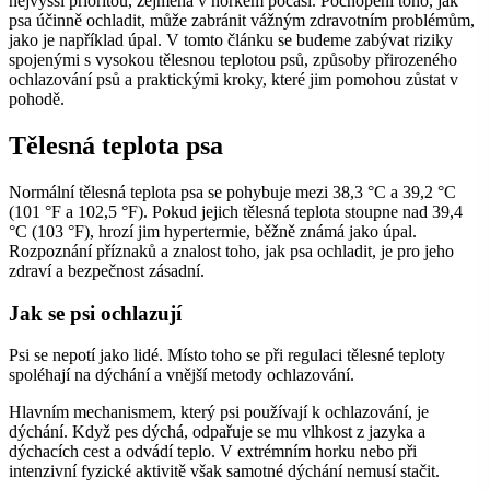
nejvyšší prioritou, zejména v horkém počasí. Pochopení toho, jak
psa účinně ochladit, může zabránit vážným zdravotním problémům,
jako je například úpal. V tomto článku se budeme zabývat riziky
spojenými s vysokou tělesnou teplotou psů, způsoby přirozeného
ochlazování psů a praktickými kroky, které jim pomohou zůstat v
pohodě.
Tělesná teplota psa
Normální tělesná teplota psa se pohybuje mezi 38,3 °C a 39,2 °C
(101 °F a 102,5 °F). Pokud jejich tělesná teplota stoupne nad 39,4
°C (103 °F), hrozí jim hypertermie, běžně známá jako úpal.
Rozpoznání příznaků a znalost toho, jak psa ochladit, je pro jeho
zdraví a bezpečnost zásadní.
Jak se psi ochlazují
Psi se nepotí jako lidé. Místo toho se při regulaci tělesné teploty
spoléhají na dýchání a vnější metody ochlazování.
Hlavním mechanismem, který psi používají k ochlazování, je
dýchání. Když pes dýchá, odpařuje se mu vlhkost z jazyka a
dýchacích cest a odvádí teplo. V extrémním horku nebo při
intenzivní fyzické aktivitě však samotné dýchání nemusí stačit.