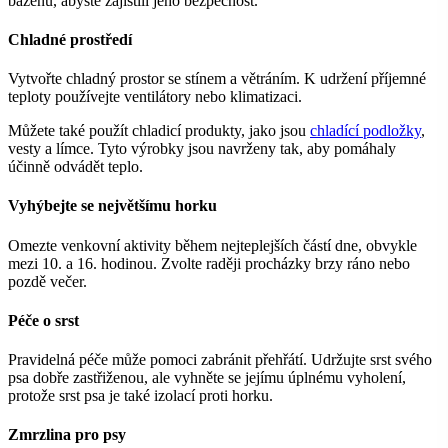
bazénu, abyste zajistili jeho bezpečnost.
Chladné prostředí
Vytvořte chladný prostor se stínem a větráním. K udržení příjemné
teploty používejte ventilátory nebo klimatizaci.
Můžete také použít chladicí produkty, jako jsou
chladící podložky
,
vesty a límce. Tyto výrobky jsou navrženy tak, aby pomáhaly
účinně odvádět teplo.
Vyhýbejte se největšímu horku
Omezte venkovní aktivity během nejteplejších částí dne, obvykle
mezi 10. a 16. hodinou. Zvolte raději procházky brzy ráno nebo
pozdě večer.
Péče o srst
Pravidelná péče může pomoci zabránit přehřátí. Udržujte srst svého
psa dobře zastřiženou, ale vyhněte se jejímu úplnému vyholení,
protože srst psa je také izolací proti horku.
Zmrzlina pro psy