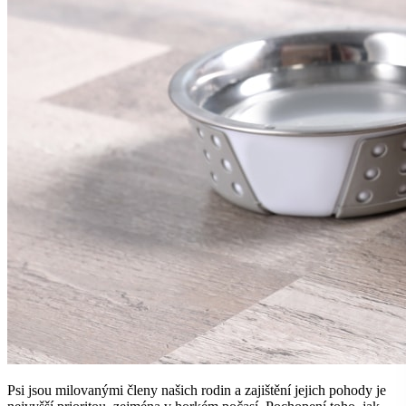
Psi jsou milovanými členy našich rodin a zajištění jejich pohody je