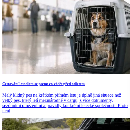
Cestování letadlem se psem: co vědět před odletem
Malý klidný pes na krátkém přímém letu je úplně jiná situace než
velký pes, který letí mezinárodně v cargu, s více dokumenty,
sezónními omezeními a pravidly konkrétní letecké společnosti. Proto
není