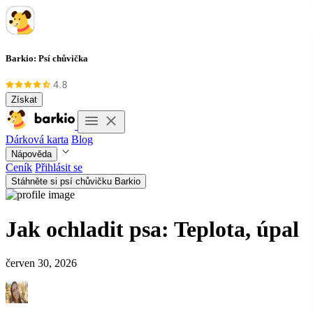
Barkio: Psí chůvička
Získat
Dárková karta
Blog
Nápověda
Ceník
Přihlásit se
Stáhněte si psí chůvičku Barkio
Jak ochladit psa: Teplota, úpal
červen 30, 2026