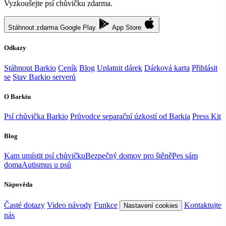
Vyzkoušejte psí chůvičku zdarma.
Stáhnout zdarma
Google Play
App Store
Odkazy
Stáhnout Barkio
Ceník
Blog
Uplatnit dárek
Dárková karta
Přihlásit
se
Stav Barkio serverů
O Barkiu
Psí chůvička Barkio
Průvodce separační úzkostí od Barkia
Press Kit
Blog
Kam umístit psí chůvičku
Bezpečný domov pro štěně
Pes sám
doma
Autismus u psů
Nápověda
Časté dotazy
Video návody
Funkce
Kontaktujte
Nastavení cookies
nás