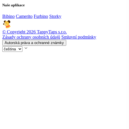
Naše aplikace
Bibino
Camerito
Furbino
Storky
© Copyright 2026 TappyTaps s.r.o.
Zásady ochrany osobních údajů
Smluvní podmínky
Autorská práva a ochranné známky