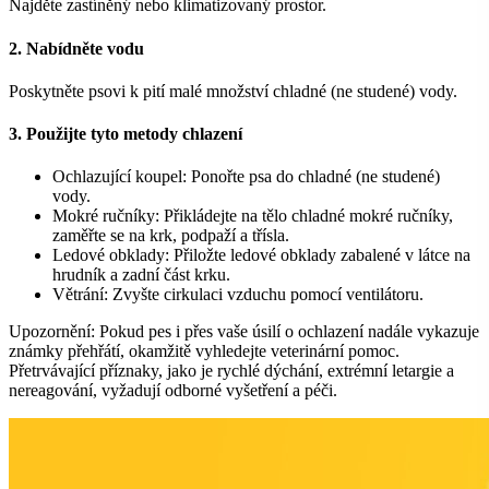
Najděte zastíněný nebo klimatizovaný prostor.
2. Nabídněte vodu
Poskytněte psovi k pití malé množství chladné (ne studené) vody.
3. Použijte tyto metody chlazení
Ochlazující koupel: Ponořte psa do chladné (ne studené)
vody.
Mokré ručníky: Přikládejte na tělo chladné mokré ručníky,
zaměřte se na krk, podpaží a třísla.
Ledové obklady: Přiložte ledové obklady zabalené v látce na
hrudník a zadní část krku.
Větrání: Zvyšte cirkulaci vzduchu pomocí ventilátoru.
Upozornění:
Pokud pes i přes vaše úsilí o ochlazení nadále vykazuje
známky přehřátí, okamžitě vyhledejte veterinární pomoc.
Přetrvávající příznaky, jako je rychlé dýchání, extrémní letargie a
nereagování, vyžadují odborné vyšetření a péči.