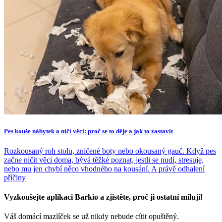
Pes kouše nábytek a ničí věci: proč se to děje a jak to zastavit
Rozkousaný roh stolu, zničené boty nebo okousaný gauč. Když pes
začne ničit věci doma, bývá těžké poznat, jestli se nudí, stresuje,
nebo mu jen chybí něco vhodného na kousání. A právě odhalení
příčiny
Vyzkoušejte aplikaci Barkio a zjistěte, proč ji ostatní milují!
Váš domácí mazlíček se už nikdy nebude cítit opuštěný.