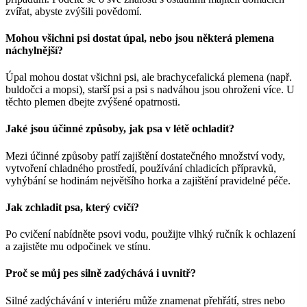
zvířat, abyste zvýšili povědomí.
Mohou všichni psi dostat úpal, nebo jsou některá plemena
náchylnější?
Úpal mohou dostat všichni psi, ale brachycefalická plemena (např.
buldočci a mopsi), starší psi a psi s nadváhou jsou ohroženi více. U
těchto plemen dbejte zvýšené opatrnosti.
Jaké jsou účinné způsoby, jak psa v létě ochladit?
Mezi účinné způsoby patří zajištění dostatečného množství vody,
vytvoření chladného prostředí, používání chladicích přípravků,
vyhýbání se hodinám největšího horka a zajištění pravidelné péče.
Jak zchladit psa, který cvičí?
Po cvičení nabídněte psovi vodu, použijte vlhký ručník k ochlazení
a zajistěte mu odpočinek ve stínu.
Proč se můj pes silně zadýchává i uvnitř?
Silné zadýchávání v interiéru může znamenat přehřátí, stres nebo