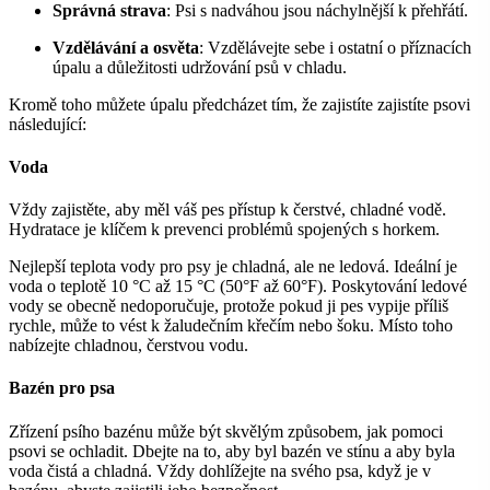
Správná strava
: Psi s nadváhou jsou náchylnější k přehřátí.
Vzdělávání a osvěta
: Vzdělávejte sebe i ostatní o příznacích
úpalu a důležitosti udržování psů v chladu.
Kromě toho můžete úpalu předcházet tím, že zajistíte zajistíte psovi
následující:
Voda
Vždy zajistěte, aby měl váš pes přístup k čerstvé, chladné vodě.
Hydratace je klíčem k prevenci problémů spojených s horkem.
Nejlepší teplota vody pro psy je chladná, ale ne ledová. Ideální je
voda o teplotě 10 °C až 15 °C (50°F až 60°F). Poskytování ledové
vody se obecně nedoporučuje, protože pokud ji pes vypije příliš
rychle, může to vést k žaludečním křečím nebo šoku. Místo toho
nabízejte chladnou, čerstvou vodu.
Bazén pro psa
Zřízení psího bazénu může být skvělým způsobem, jak pomoci
psovi se ochladit. Dbejte na to, aby byl bazén ve stínu a aby byla
voda čistá a chladná. Vždy dohlížejte na svého psa, když je v