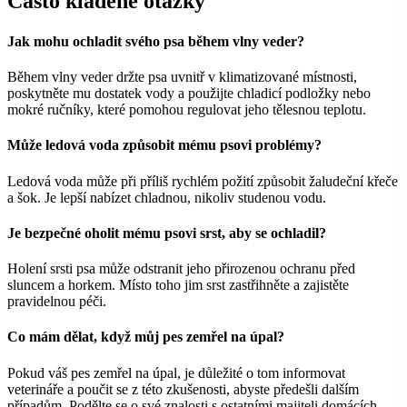
Často kladené otázky
Jak mohu ochladit svého psa během vlny veder?
Během vlny veder držte psa uvnitř v klimatizované místnosti,
poskytněte mu dostatek vody a použijte chladicí podložky nebo
mokré ručníky, které pomohou regulovat jeho tělesnou teplotu.
Může ledová voda způsobit mému psovi problémy?
Ledová voda může při příliš rychlém požití způsobit žaludeční křeče
a šok. Je lepší nabízet chladnou, nikoliv studenou vodu.
Je bezpečné oholit mému psovi srst, aby se ochladil?
Holení srsti psa může odstranit jeho přirozenou ochranu před
sluncem a horkem. Místo toho jim srst zastřihněte a zajistěte
pravidelnou péči.
Co mám dělat, když můj pes zemřel na úpal?
Pokud váš pes zemřel na úpal, je důležité o tom informovat
veterináře a poučit se z této zkušenosti, abyste předešli dalším
případům. Podělte se o své znalosti s ostatními majiteli domácích