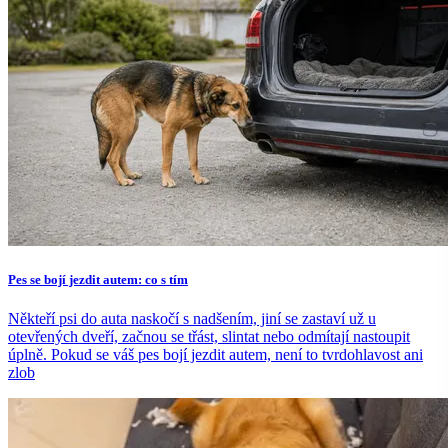
Pes se bojí jezdit autem: co s tím
Někteří psi do auta naskočí s nadšením, jiní se zastaví už u
otevřených dveří, začnou se třást, slintat nebo odmítají nastoupit
úplně. Pokud se váš pes bojí jezdit autem, není to tvrdohlavost ani
zlob