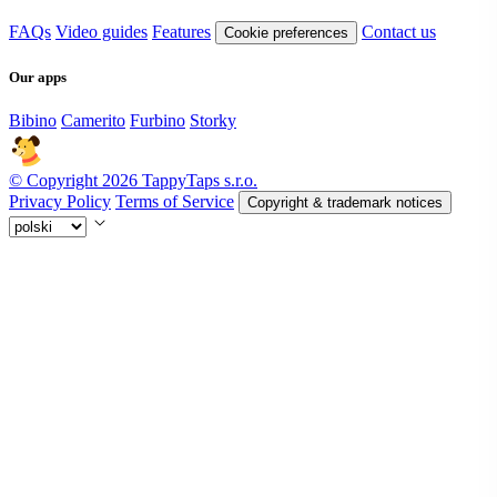
FAQs
Video guides
Features
Contact us
Cookie preferences
Our apps
Bibino
Camerito
Furbino
Storky
© Copyright 2026 TappyTaps s.r.o.
Privacy Policy
Terms of Service
Copyright & trademark notices