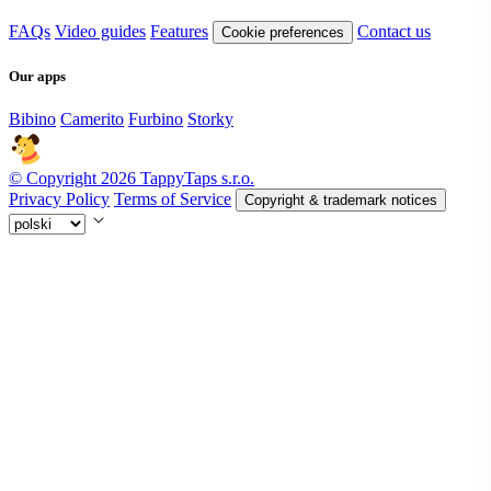
FAQs
Video guides
Features
Contact us
Cookie preferences
Our apps
Bibino
Camerito
Furbino
Storky
© Copyright 2026 TappyTaps s.r.o.
Privacy Policy
Terms of Service
Copyright & trademark notices