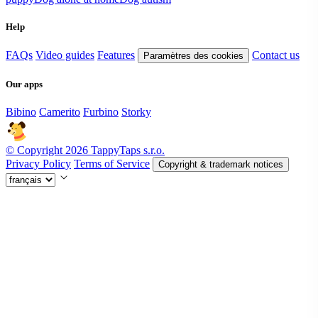
Help
FAQs
Video guides
Features
Contact us
Paramètres des cookies
Our apps
Bibino
Camerito
Furbino
Storky
© Copyright 2026 TappyTaps s.r.o.
Privacy Policy
Terms of Service
Copyright & trademark notices