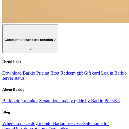
Comment utiliser cette fonction ?
Useful links
Download Barkio
Pricing
Blog
Redeem gift
Gift card
Log in
Barkio
server status
About Barkio
Barkio dog monitor
Separation anxiety guide by Barkio
PressKit
Blog
Where to place dog monitor
Barkio use cases
Safe home for
puppy
Dog alone at home
Dog autism