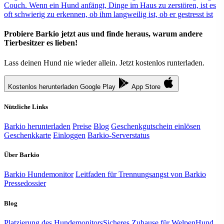
Couch. Wenn ein Hund anfängt, Dinge im Haus zu zerstören, ist es
oft schwierig zu erkennen, ob ihm langweilig ist, ob er gestresst ist
Probiere Barkio jetzt aus und finde heraus, warum andere
Tierbesitzer es lieben!
Lass deinen Hund nie wieder allein. Jetzt kostenlos runterladen.
Kostenlos herunterladen
Google Play
App Store
Nützliche Links
Barkio herunterladen
Preise
Blog
Geschenkgutschein einlösen
Geschenkkarte
Einloggen
Barkio-Serverstatus
Über Barkio
Barkio Hundemonitor
Leitfaden für Trennungsangst von Barkio
Pressedossier
Blog
Platzierung des Hundemonitors
Sicheres Zuhause für Welpen
Hund