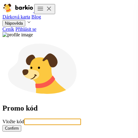
Dárková karta
Blog
Nápověda
Ceník
Přihlásit se
Promo kód
Vložte kód
Confirm