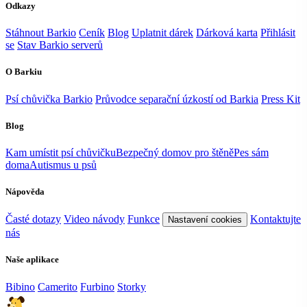
Odkazy
Stáhnout Barkio
Ceník
Blog
Uplatnit dárek
Dárková karta
Přihlásit
se
Stav Barkio serverů
O Barkiu
Psí chůvička Barkio
Průvodce separační úzkostí od Barkia
Press Kit
Blog
Kam umístit psí chůvičku
Bezpečný domov pro štěně
Pes sám
doma
Autismus u psů
Nápověda
Časté dotazy
Video návody
Funkce
Kontaktujte
Nastavení cookies
nás
Naše aplikace
Bibino
Camerito
Furbino
Storky