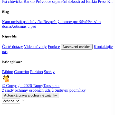
Psí chůvička Barkio
Průvodce separační úzkostí od Barkia
Press Kit
Blog
Kam umístit psí chůvičku
Bezpečný domov pro štěně
Pes sám
doma
Autismus u psů
Nápověda
Časté dotazy
Video návody
Funkce
Kontaktujte
Nastavení cookies
nás
Naše aplikace
Bibino
Camerito
Furbino
Storky
© Copyright 2026 TappyTaps s.r.o.
Zásady ochrany osobních údajů
Smluvní podmínky
Autorská práva a ochranné známky