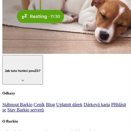
Jak tuto funkci použít?
Odkazy
Stáhnout Barkio
Ceník
Blog
Uplatnit dárek
Dárková karta
Přihlásit
se
Stav Barkio serverů
O Barkiu