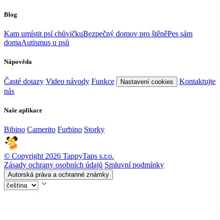
Blog
Kam umístit psí chůvičku
Bezpečný domov pro štěně
Pes sám
doma
Autismus u psů
Nápověda
Časté dotazy
Video návody
Funkce
Kontaktujte
Nastavení cookies
nás
Naše aplikace
Bibino
Camerito
Furbino
Storky
© Copyright 2026 TappyTaps s.r.o.
Zásady ochrany osobních údajů
Smluvní podmínky
Autorská práva a ochranné známky