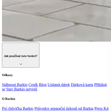
Jak používat tuto funkci?
Odkazy
Stáhnout Barkio
Ceník
Blog
Uplatnit dárek
Dárková karta
Přihlásit
se
Stav Barkio serverů
O Barkiu
Psí chůvička Barkio
Průvodce separační úzkostí od Barkia
Press Kit