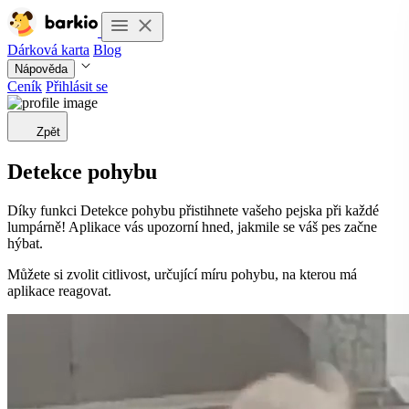
Dárková karta
Blog
Nápověda
Ceník
Přihlásit se
Zpět
Detekce pohybu
Díky funkci Detekce pohybu přistihnete vašeho pejska při každé
lumpárně! Aplikace vás upozorní hned, jakmile se váš pes začne
hýbat.
Můžete si zvolit citlivost, určující míru pohybu, na kterou má
aplikace reagovat.