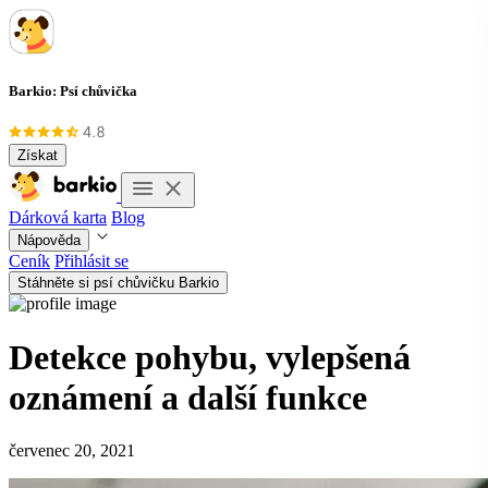
Barkio: Psí chůvička
Získat
Dárková karta
Blog
Nápověda
Ceník
Přihlásit se
Stáhněte si psí chůvičku Barkio
Detekce pohybu, vylepšená
oznámení a další funkce
červenec 20, 2021