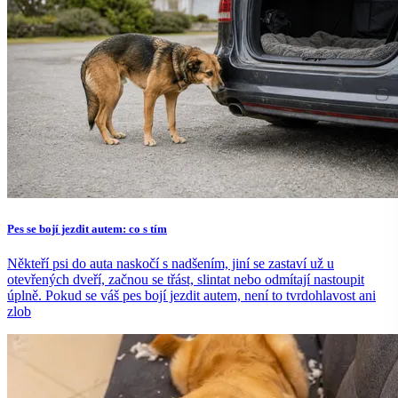
Pes se bojí jezdit autem: co s tím
Někteří psi do auta naskočí s nadšením, jiní se zastaví už u
otevřených dveří, začnou se třást, slintat nebo odmítají nastoupit
úplně. Pokud se váš pes bojí jezdit autem, není to tvrdohlavost ani
zlob