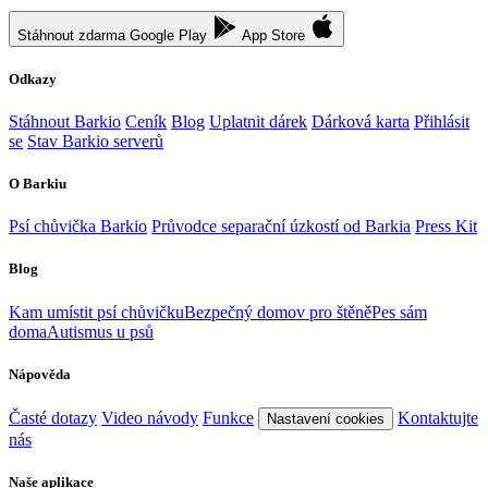
Stáhnout zdarma
Google Play
App Store
Odkazy
Stáhnout Barkio
Ceník
Blog
Uplatnit dárek
Dárková karta
Přihlásit
se
Stav Barkio serverů
O Barkiu
Psí chůvička Barkio
Průvodce separační úzkostí od Barkia
Press Kit
Blog
Kam umístit psí chůvičku
Bezpečný domov pro štěně
Pes sám
doma
Autismus u psů
Nápověda
Časté dotazy
Video návody
Funkce
Kontaktujte
Nastavení cookies
nás
Naše aplikace