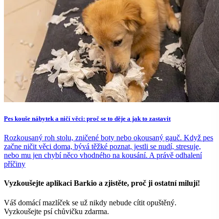
Pes kouše nábytek a ničí věci: proč se to děje a jak to zastavit
Rozkousaný roh stolu, zničené boty nebo okousaný gauč. Když pes
začne ničit věci doma, bývá těžké poznat, jestli se nudí, stresuje,
nebo mu jen chybí něco vhodného na kousání. A právě odhalení
příčiny
Vyzkoušejte aplikaci Barkio a zjistěte, proč ji ostatní milují!
Váš domácí mazlíček se už nikdy nebude cítit opuštěný.
Vyzkoušejte psí chůvičku zdarma.