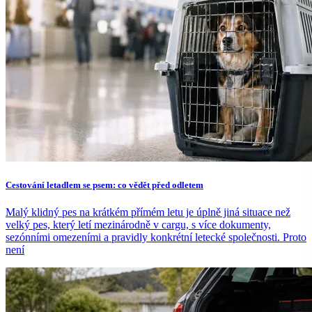
Cestování letadlem se psem: co vědět před odletem
Malý klidný pes na krátkém přímém letu je úplně jiná situace než
velký pes, který letí mezinárodně v cargu, s více dokumenty,
sezónními omezeními a pravidly konkrétní letecké společnosti. Proto
není