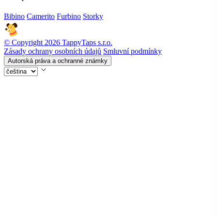
Bibino
Camerito
Furbino
Storky
© Copyright 2026 TappyTaps s.r.o.
Zásady ochrany osobních údajů
Smluvní podmínky
Autorská práva a ochranné známky