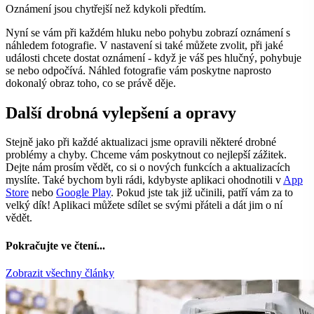
Oznámení jsou chytřejší než kdykoli předtím.
Nyní se vám při každém hluku nebo pohybu zobrazí oznámení s
náhledem fotografie. V nastavení si také můžete zvolit, při jaké
události chcete dostat oznámení - když je váš pes hlučný, pohybuje
se nebo odpočívá. Náhled fotografie vám poskytne naprosto
dokonalý obraz toho, co se právě děje.
Další drobná vylepšení a opravy
Stejně jako při každé aktualizaci jsme opravili některé drobné
problémy a chyby. Chceme vám poskytnout co nejlepší zážitek.
Dejte nám prosím vědět, co si o nových funkcích a aktualizacích
myslíte. Také bychom byli rádi, kdybyste aplikaci ohodnotili v
App
Store
nebo
Google Play
. Pokud jste tak již učinili, patří vám za to
velký dík! Aplikaci můžete sdílet se svými přáteli a dát jim o ní
vědět.
Pokračujte ve čtení...
Zobrazit všechny články