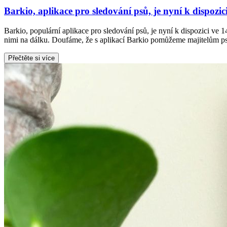
Barkio, aplikace pro sledování psů, je nyní k dispozic
Barkio, populární aplikace pro sledování psů, je nyní k dispozici v
nimi na dálku. Doufáme, že s aplikací Barkio pomůžeme majitelům ps
Přečtěte si více