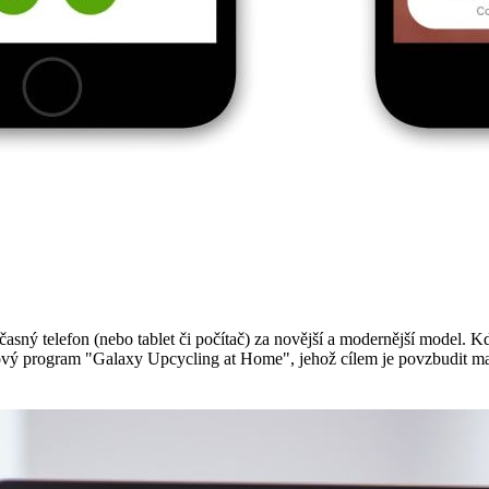
ný telefon (nebo tablet či počítač) za novější a modernější model. Když
ový program "Galaxy Upcycling at Home", jehož cílem je povzbudit maji