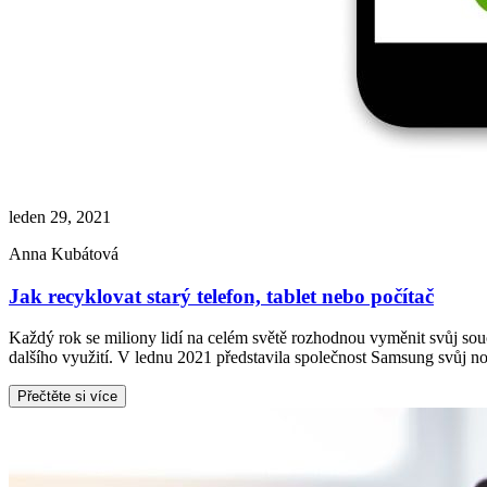
leden 29, 2021
Anna Kubátová
Jak recyklovat starý telefon, tablet nebo počítač
Každý rok se miliony lidí na celém světě rozhodnou vyměnit svůj součas
dalšího využití. V lednu 2021 představila společnost Samsung svůj n
Přečtěte si více